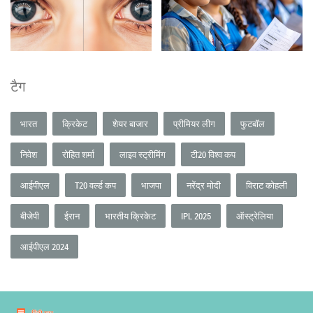
टैग
भारत
क्रिकेट
शेयर बाजार
प्रीमियर लीग
फुटबॉल
निवेश
रोहित शर्मा
लाइव स्ट्रीमिंग
टी20 विश्व कप
आईपीएल
T20 वर्ल्ड कप
भाजपा
नरेंद्र मोदी
विराट कोहली
बीजेपी
ईरान
भारतीय क्रिकेट
IPL 2025
ऑस्ट्रेलिया
आईपीएल 2024