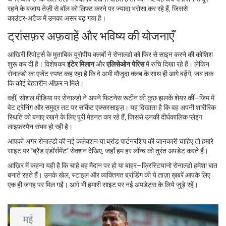
रहने के बजाय तेज़ी से बॉल को लिफ्ट करने पर ज्यादा भरोसा कर रहे हैं, जिससे
काउंटर‑अटैक में उनका असर बढ़ गया है।
ट्रांसफ़र अफ़वाहें और भविष्य की योजनाएँ
आखिरी रिपोर्ट्स के मुताबिक यूरोपीय क्लबों ने रोनाल्डो को फिर से साइन करने की कोशिश
शुरू कर दी है। विशेषकर
इंटेर मिलान
और
एलिसेओन पेरिस
में रुचि दिखा रहे हैं। लेकिन
रोनाल्डो का एजेंट स्पष्ट कह रहा है कि वे अभी मौजूदा क्लब के साथ ही आगे बढ़ेंगे, जब तक
कि कोई बेहतरीन ऑफ़र न मिले।
वहीं, सोशल मीडिया पर रोनाल्डो ने अपने फिटनेस रूटीन की कुछ झलकें शेयर कीं—जिम में
वेट ट्रेनिंग और समुद्र तट पर सर्किट एक्सरसाइज़। यह दिखाता है कि वह अपनी शारीरिक
स्थिति को बनाए रखने के लिए पूरी मेहनत कर रहे हैं, जिससे उनकी दीर्घकालिक प्लेइंग
लाइफ़स्पैन संभव हो रही है।
आपको अगर रोनाल्डो की नई कलेक्शन या ब्रांड पार्टनरशिप की जानकारी चाहिए तो हमारे
साइट पर "ब्रैंड एंडॉर्समेंट" सेक्शन देखिए, जहाँ हम हर लॉन्च को तुरंत अपडेट करते हैं।
आख़िर में कहना यही है कि चाहे वह मैदान पर हो या बाहर—क्रिस्टियानो रोनाल्डो हमेशा बात
बनाते रहते हैं। उनके खेल, स्टाइल और व्यक्तिगत ब्रांडिंग की ये ताज़ा ख़बरें आपके लिए
एक ही जगह पर मिल गईं। आगे भी हमारी साइट पर नई अपडेट्स के लिये जुड़े रहें।
मई