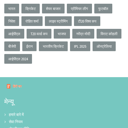
भारत
क्रिकेट
शेयर बाजार
प्रीमियर लीग
फुटबॉल
निवेश
रोहित शर्मा
लाइव स्ट्रीमिंग
टी20 विश्व कप
आईपीएल
T20 वर्ल्ड कप
भाजपा
नरेंद्र मोदी
विराट कोहली
बीजेपी
ईरान
भारतीय क्रिकेट
IPL 2025
ऑस्ट्रेलिया
आईपीएल 2024
मेन्यू
हमारे बारे में
सेवा नियम