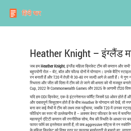
Heather Knight – इंग्लैंड
जब हम
Heather Knight
,
इंग्लैंड महिला क्रिकेट टीम की कप्तान और सभी 
बहुपयोगी रोल – बॅट, बॉल और फील्ड दोनों में योगदान। उनके बैटिंग स्टाइल
रन बनाती हैं और T20 में तेज़ी से 30‑40 रन जल्दी आगे ले आती हैं। ये गुण न 
स्थिरता और जीत की दिशा में टीम को ले जाने की क्षमता
को भी मजबूत बनाते ह
Cup, 2022 के Commonwealth Games और 2025 के आगामी टी20 विश्व कप म
यदि हम
ODI क्रिकेट
,
एक-डे इंटरनेशनल फॉर्मैट जिसमें 50 ओवर होते हैं और स
और दबावपूर्ण सिचुएशन होते हैं
के बीच Heather के योगदान को देखें, तो स्पष्
बना कर कई मैचों में टीम को लक्ष्य तक पहुँचाया, जबकि T20 में उनका स्ट
फील्डिंग का स्तर भी उल्लेखनीय है – अक्सर बेस्ट फील्डर के रूप में चय
महत्वपूर्ण एंटिटी
कप्तान की रणनीतिक सोच
,
मैच की स्थिति के आधार पर बद
फायर फॉर्म का इस्तेमाल करती हैं, तो कब aggressive शॉट्स से रन स्कोरिं
के महिला क्रिकेट को विश्व स्तर पर न्यूनतम बर्खास्तगी से बचाते हुए, लगातार