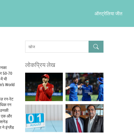
ऑस्ट्रेलिया जीत
लोकप्रिय लेख
 उनका
्सर 50‑70
में भी
men’s World
ेज़ रन‑रेट
 अधिक रन
, उनकी
िए एक और
ैशनेड
े इंग्लैंड