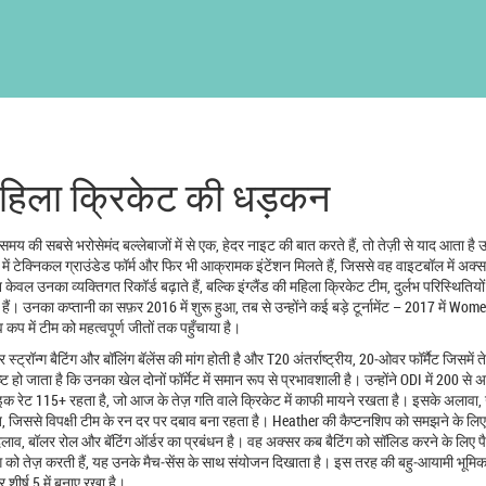
 महिला क्रिकेट की धड़कन
समय की सबसे भरोसेमंद बल्लेबाजों में से एक
,
हेदर नाइट
की बात करते हैं, तो तेज़ी से याद आता है
 में टेक्निकल ग्राउंडेड फॉर्म और फिर भी आक्रामक इंटेंशन मिलते हैं, जिससे वह वाइटबॉल में अक
केवल उनका व्यक्तिगत रिकॉर्ड बढ़ाते हैं, बल्कि इंग्लैंड की
महिला क्रिकेट टीम
,
दुर्लभ परिस्थितियों 
ैं। उनका कप्तानी का सफ़र 2016 में शुरू हुआ, तब से उन्होंने कई बड़े टूर्नामेंट – 2017 में Wo
ें टीम को महत्वपूर्ण जीतों तक पहुँचाया है।
्ट्रॉन्ग बैटिंग और बॉलिंग बॅलेंस की मांग होती है
और
T20 अंतर्राष्ट्रीय
,
20‑ओवर फॉर्मैट जिसमें त
ट हो जाता है कि उनका खेल दोनों फॉर्मेट में समान रूप से प्रभावशाली है। उन्होंने ODI में 200 से
्राइक रेट 115+ रहता है, जो आज के तेज़ गति वाले क्रिकेट में काफी मायने रखता है। इसके अलावा
नित, जिससे विपक्षी टीम के रन दर पर दबाव बना रहता है। Heather की कैप्टनशिप को समझने के ल
लाव, बॉलर रोल और बॅटिंग ऑर्डर का प्रबंधन
है। वह अक्सर कब बैटिंग को सॉलिड करने के लिए प
ग को तेज़ करती हैं, यह उनके मैच‑सेंस के साथ संयोजन दिखाता है। इस तरह की बहु‑आयामी भूमिका न
 शीर्ष 5 में बनाए रखा है।