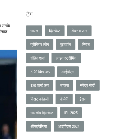
टैग
आप उनके
भारत
क्रिकेट
शेयर बाजार
मांचक
प्रीमियर लीग
फुटबॉल
निवेश
रोहित शर्मा
लाइव स्ट्रीमिंग
टी20 विश्व कप
आईपीएल
T20 वर्ल्ड कप
भाजपा
नरेंद्र मोदी
विराट कोहली
बीजेपी
ईरान
भारतीय क्रिकेट
IPL 2025
ऑस्ट्रेलिया
आईपीएल 2024