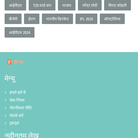
आईपीएल
T20 वर्ल्ड कप
भाजपा
नरेंद्र मोदी
विराट कोहली
बीजेपी
ईरान
भारतीय क्रिकेट
IPL 2025
ऑस्ट्रेलिया
आईपीएल 2024
मेन्यू
हमारे बारे में
सेवा नियम
गोपनीयता नीति
संपर्क करें
DPDP
नवीनतम लेख