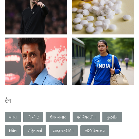
टैग
भारत
क्रिकेट
शेयर बाजार
प्रीमियर लीग
फुटबॉल
निवेश
रोहित शर्मा
लाइव स्ट्रीमिंग
टी20 विश्व कप