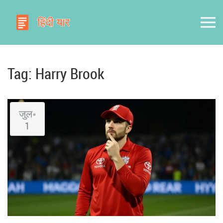
Tag: Harry Brook
जुल॰
1