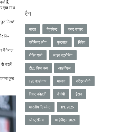
ते हैं,
न पर एक साथ
टैग
र छूट मिलती
भारत
क्रिकेट
शेयर बाजार
 और फिर
प्रीमियर लीग
फुटबॉल
निवेश
न में केवल
रोहित शर्मा
लाइव स्ट्रीमिंग
से बदलें
टी20 विश्व कप
आईपीएल
ोज़ाना कुछ
T20 वर्ल्ड कप
भाजपा
नरेंद्र मोदी
विराट कोहली
बीजेपी
ईरान
भारतीय क्रिकेट
IPL 2025
ऑस्ट्रेलिया
आईपीएल 2024