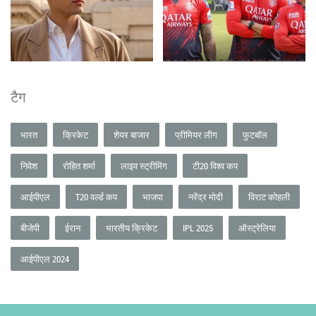
टैग
भारत
क्रिकेट
शेयर बाजार
प्रीमियर लीग
फुटबॉल
निवेश
रोहित शर्मा
लाइव स्ट्रीमिंग
टी20 विश्व कप
आईपीएल
T20 वर्ल्ड कप
भाजपा
नरेंद्र मोदी
विराट कोहली
बीजेपी
ईरान
भारतीय क्रिकेट
IPL 2025
ऑस्ट्रेलिया
आईपीएल 2024