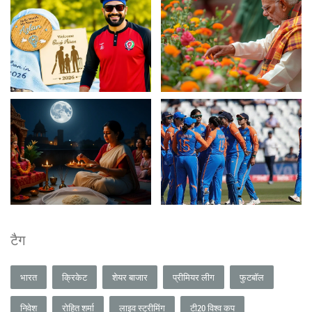
टैग
भारत
क्रिकेट
शेयर बाजार
प्रीमियर लीग
फुटबॉल
निवेश
रोहित शर्मा
लाइव स्ट्रीमिंग
टी20 विश्व कप