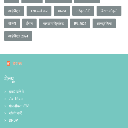
आईपीएल
T20 वर्ल्ड कप
भाजपा
नरेंद्र मोदी
विराट कोहली
बीजेपी
ईरान
भारतीय क्रिकेट
IPL 2025
ऑस्ट्रेलिया
आईपीएल 2024
मेन्यू
हमारे बारे में
सेवा नियम
गोपनीयता नीति
संपर्क करें
DPDP