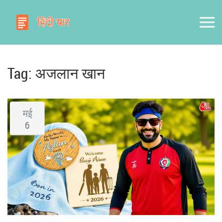
Tag: अजलान खान
मई
6