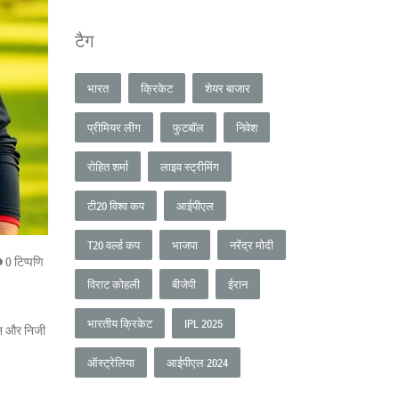
टैग
भारत
क्रिकेट
शेयर बाजार
प्रीमियर लीग
फुटबॉल
निवेश
रोहित शर्मा
लाइव स्ट्रीमिंग
टी20 विश्व कप
आईपीएल
T20 वर्ल्ड कप
भाजपा
नरेंद्र मोदी
0 टिप्पणि
विराट कोहली
बीजेपी
ईरान
भारतीय क्रिकेट
IPL 2025
शन और निजी
ऑस्ट्रेलिया
आईपीएल 2024