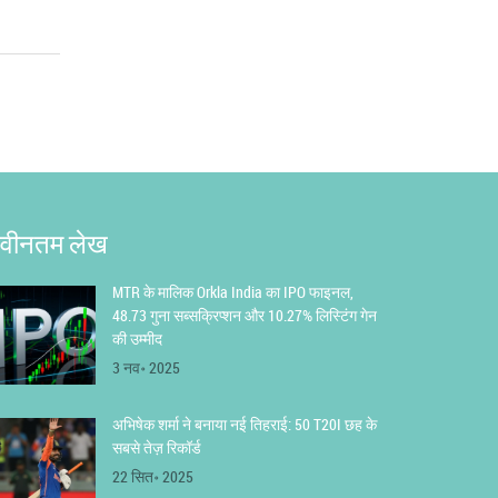
वीनतम लेख
MTR के मालिक Orkla India का IPO फाइनल,
48.73 गुना सब्सक्रिप्शन और 10.27% लिस्टिंग गेन
की उम्मीद
3 नव॰ 2025
अभिषेक शर्मा ने बनाया नई तिहराई: 50 T20I छह के
सबसे तेज़ रिकॉर्ड
22 सित॰ 2025