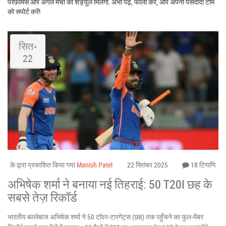
परफ़ॉर्मेंस और अगले मैचों का शेड्यूल मिलेगा. अभी पढ़ें, फॉलो करें, और अपनी पसंदीदा टीम
को सपोर्ट करें!
सित॰
22
के द्वारा प्रकाशित किया गया
Manish Patel
22 सितंबर 2025
18 टिप्पणि
अभिषेक शर्मा ने बनाया नई तिहराई: 50 T20I छह के
सबसे तेज़ रिकॉर्ड
भारतीय बल्लेबाज अभिषेक शर्मा ने 50 टॉवर-टारगेट्स (छह) तक पहुँचने का फुल‑मेंबर