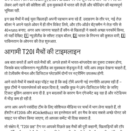
लेकर आगे रहने की कोशिश की. इस मुकाबले में भारत की तेज़ी और फील्डिंग की महत्त्वपूर्ण
भूमिका रही.
इन छह मैचों में कई युवा खिलाड़ी अपनी पहचान बना रहे हैं. उदाहरण के तौर पर, नई तेज़
बॉलर ने अपने पहले ओवर में ही तीन विकेट लिये, और टॉप‑ऑर्डर बॅट्समैन ने तेज़ गति से
40+runs बनाए. अगर आप जानना चाहते हैं कौन‑से खिलाड़ी ने सबसे अच्छा परफॉर्म किया,
तो यहाँ देखिए: 1️⃣ न्यूज़ीलैंड के सॉफ़्ट टाइम बॉलर, 2️⃣ भारत के स्पिनर की कुशल वारी, 3️⃣
पाकिस्तान के ओपनर की तेज़ शुरुआत.
आगामी T20I मैचों की टाइमलाइन
अब बात करते हैं आने वाले मैचों की. अगले हफ़्ते में भारत‑बांग्लादेश का दूसरा टक्कर होगा,
जिसके बाद पाकिस्तान‑न्यूज़ीलैंड का मुकाबला शेड्यूल में है. यदि आप लाइव देखना चाहते हैं,
तो टेलीकॉम चैनल और डिजिटल प्लेटफ़ॉर्म दोनों पर स्ट्रीमिंग उपलब्ध होगी.
आने वाले मैचों में सबसे बड़ा पॉइंट यह है कि कई टीमें अपनी नई रणनीति आज़मा रही हैं –
कुछ टीमों ने पावरप्लेयर्स को बदल दिया है, जबकि कुछ ने UPI‑डिजिटल पेमेंट के जरिए
टिकट बुकिंग आसान बना दी है. इन बदलावों के कारण फैन एंगेजमेंट बढ़ रहा है और स्टेडियम
में भीड़ कम हो रही है.
अगर आप अपने पसंदीदा टीम के लिए सोशियल मीडिया पर चर्चा में भाग लेना चाहते हैं, तो
हॅशटैग #T20I6 और #CricketBuzz का इस्तेमाल करें. हर मैच के बाद सबसे अच्छे पोस्ट को
साइट पर फीचर किया जाएगा, तो आपका कमेंट भी दिख सकता है.
तो संक्षेप में, "T20I छह" टैग पर आपको पिछले छह मैचों की पूरी कहानी, खिलाड़ियों की टॉप