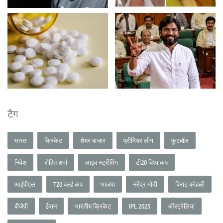
टैग
भारत
क्रिकेट
शेयर बाजार
प्रीमियर लीग
फुटबॉल
निवेश
रोहित शर्मा
लाइव स्ट्रीमिंग
टी20 विश्व कप
आईपीएल
T20 वर्ल्ड कप
भाजपा
नरेंद्र मोदी
विराट कोहली
बीजेपी
ईरान
भारतीय क्रिकेट
IPL 2025
ऑस्ट्रेलिया