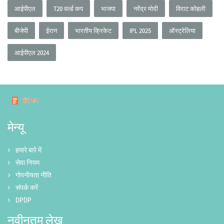
आईपीएल
T20 वर्ल्ड कप
भाजपा
नरेंद्र मोदी
विराट कोहली
बीजेपी
ईरान
भारतीय क्रिकेट
IPL 2025
ऑस्ट्रेलिया
आईपीएल 2024
मेन्यू
हमारे बारे में
सेवा नियम
गोपनीयता नीति
संपर्क करें
DPDP
नवीनतम लेख