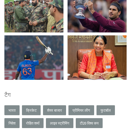
टैग
भारत
क्रिकेट
शेयर बाजार
प्रीमियर लीग
फुटबॉल
निवेश
रोहित शर्मा
लाइव स्ट्रीमिंग
टी20 विश्व कप