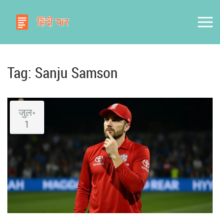
Tag: Sanju Samson
जुल॰
1