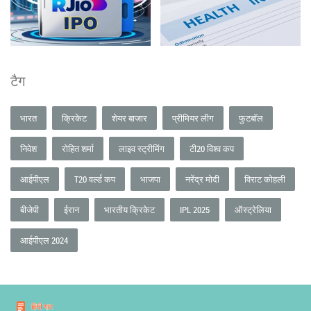
टैग
भारत
क्रिकेट
शेयर बाजार
प्रीमियर लीग
फुटबॉल
निवेश
रोहित शर्मा
लाइव स्ट्रीमिंग
टी20 विश्व कप
आईपीएल
T20 वर्ल्ड कप
भाजपा
नरेंद्र मोदी
विराट कोहली
बीजेपी
ईरान
भारतीय क्रिकेट
IPL 2025
ऑस्ट्रेलिया
आईपीएल 2024