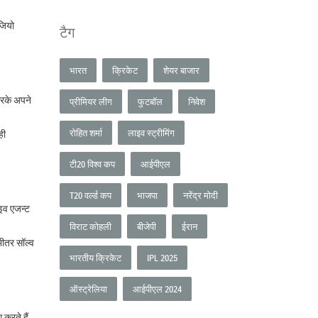
जियो
टैग
भारत
क्रिकेट
शेयर बाजार
करके अपने
प्रीमियर लीग
फुटबॉल
निवेश
रोहित शर्मा
लाइव स्ट्रीमिंग
ही
टी20 विश्व कप
आईपीएल
T20 वर्ल्ड कप
भाजपा
नरेंद्र मोदी
ाइव एजन्ट
विराट कोहली
बीजेपी
ईरान
भीतर सॉल्व
भारतीय क्रिकेट
IPL 2025
ऑस्ट्रेलिया
आईपीएल 2024
करते हैं,