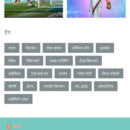
टैग
भारत
क्रिकेट
शेयर बाजार
प्रीमियर लीग
फुटबॉल
निवेश
रोहित शर्मा
लाइव स्ट्रीमिंग
टी20 विश्व कप
आईपीएल
T20 वर्ल्ड कप
भाजपा
नरेंद्र मोदी
विराट कोहली
बीजेपी
ईरान
भारतीय क्रिकेट
IPL 2025
ऑस्ट्रेलिया
आईपीएल 2024