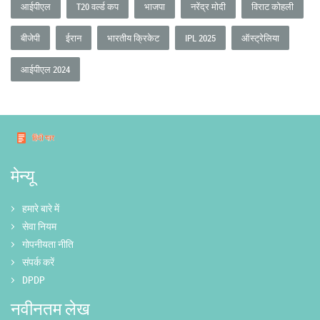
आईपीएल
T20 वर्ल्ड कप
भाजपा
नरेंद्र मोदी
विराट कोहली
बीजेपी
ईरान
भारतीय क्रिकेट
IPL 2025
ऑस्ट्रेलिया
आईपीएल 2024
मेन्यू
हमारे बारे में
सेवा नियम
गोपनीयता नीति
संपर्क करें
DPDP
नवीनतम लेख