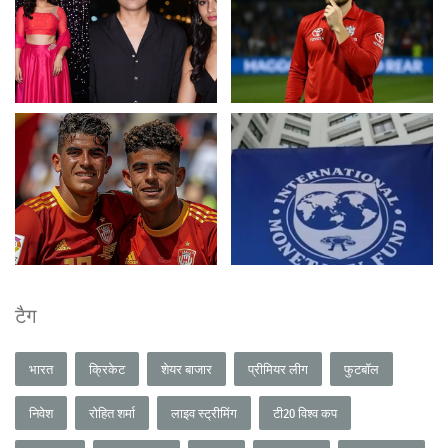
टैग
भारत
क्रिकेट
शेयर बाजार
प्रीमियर लीग
फुटबॉल
निवेश
रोहित शर्मा
लाइव स्ट्रीमिंग
टी20 विश्व कप