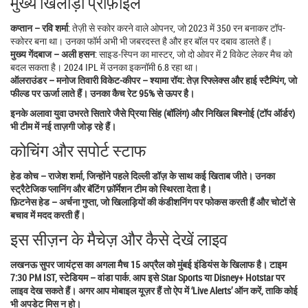
मुख्य खिलाड़ी प्रोफ़ाइल
कप्तान – रवि शर्मा
: तेज़ी से स्कोर करने वाले ओपनर, जो 2023 में 350 रन बनाकर टॉप-
स्कोरर बना था। उनका फॉर्म अभी भी जबरदस्त है और हर बॉल पर दबाव डालते हैं।
मुख्य गेंदबाज – अली हसन
: साइड‑स्पिन का मास्टर, जो दो ओवर में 2 विकेट लेकर मैच को
बदल सकता है। 2024 IPL में उनका इकनॉमी 6.8 रहा था।
ऑलराउंडर – मनोज तिवारी
विकेट‑कीपर – श्यामा रॉय
: तेज़ रिफ्लेक्स और हाई स्टैम्पिंग, जो
फील्ड पर ऊर्जा लाते हैं। उनका कैच रेट 95% से ऊपर है।
इनके अलावा युवा उभरते सितारे जैसे प्रिया सिंह (बॉलिंग) और निखिल बिश्नोई (टॉप ऑर्डर)
भी टीम में नई ताज़गी जोड़ रहे हैं।
कोचिंग और सपोर्ट स्टाफ
हेड कोच – राजेश शर्मा, जिन्होंने पहले दिल्ली डॉज़ के साथ कई खिताब जीते। उनका
स्ट्रैटेजिक प्लानिंग और बॅटिंग फ़ॉर्मेशन टीम को स्थिरता देता है।
फ़िटनेस हेड – अर्चना गुप्ता, जो खिलाड़ियों की कंडीशनिंग पर फोकस करती हैं और चोटों से
बचाव में मदद करती हैं।
इस सीज़न के मैचेज़ और कैसे देखें लाइव
लखनऊ सुपर जायंट्स का अगला मैच 15 अप्रैल को मुंबई इंडियंस के खिलाफ है। टाइम
7:30 PM IST, स्टेडियम – वांडा पार्क. आप इसे Star Sports या Disney+ Hotstar पर
लाइव देख सकते हैं। अगर आप मोबाइल यूज़र हैं तो ऐप में ‘Live Alerts’ ऑन करें, ताकि कोई
भी अपडेट मिस न हो।