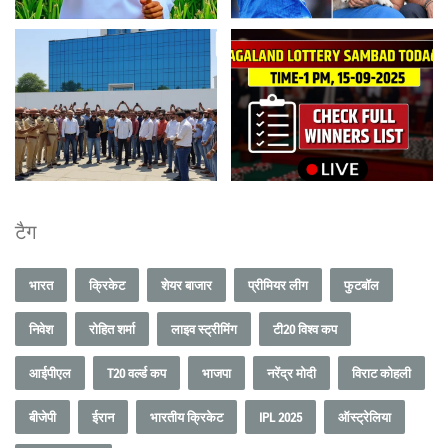
टैग
भारत
क्रिकेट
शेयर बाजार
प्रीमियर लीग
फुटबॉल
निवेश
रोहित शर्मा
लाइव स्ट्रीमिंग
टी20 विश्व कप
आईपीएल
T20 वर्ल्ड कप
भाजपा
नरेंद्र मोदी
विराट कोहली
बीजेपी
ईरान
भारतीय क्रिकेट
IPL 2025
ऑस्ट्रेलिया