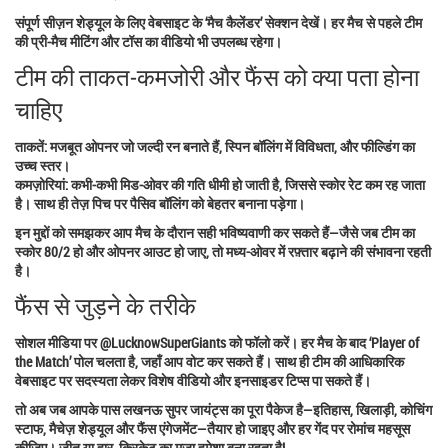
संपूर्ण सीज़न शेड्यूल के लिए वेबसाइट के ‘मैच कैलेंडर’ सेक्शन देखें। हर मैच से पहले टीम
की प्री‑मैच मीटिंग और टॉस का वीडियो भी उपलब्ध रहेगा।
टीम की ताकत‑कमजोरी और फैंस को क्या पता होना
चाहिए
ताकतें:
मजबूत ओपनर जो जल्दी रन बनाते हैं, स्पिन बॉलिंग में विविधता, और फील्डिंग का
उच्च स्तर।
कमज़ोरियां:
कभी‑कभी मिड‑ओवर की गति धीमी हो जाती है, जिससे स्कोर रेट कम रह जाता
है। साथ ही तेज़ पिच पर पैसिव बॉलिंग को बेहतर बनाना पड़ेगा।
इन मुद्दों को समझकर आप मैच के दौरान सही भविष्यवाणी कर सकते हैं—जैसे जब टीम का
स्कोर 80/2 हो और ओपनर आउट हो जाए, तो मध्य-ओवर में रफ़्तार बढ़ाने की संभावना रहती
है।
फैंस से जुड़ने के तरीके
सोशल मीडिया पर @LucknowSuperGiants को फॉलो करें। हर मैच के बाद ‘Player of
the Match’ पोल चलता है, जहाँ आप वोट कर सकते हैं। साथ ही टीम की आधिकारिक
वेबसाइट पर सदस्यता लेकर विशेष वीडियो और इनसाइडर टिप्स पा सकते हैं।
तो अब जब आपके पास लखनऊ सुपर जायंट्स का पूरा पैकेज है—इतिहास, खिलाड़ी, कोचिंग
स्टाफ, मैचेज़ शेड्यूल और फैंस एंगेजमेंट—तैयार हो जाइए और हर गेंद पर रोमांच महसूस
कीजिए। जीत या हार, क्रिकेट का मज़ा हमेशा बना रहता है!