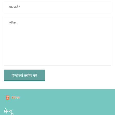
टिप्पणियाँ सबमिट करें
मेन्यू