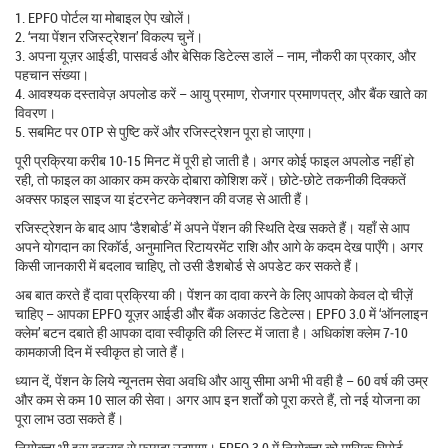
1. EPFO पोर्टल या मोबाइल ऐप खोलें।
2. ‘नया पेंशन रजिस्ट्रेशन’ विकल्प चुनें।
3. अपना यूज़र आईडी, पासवर्ड और बेसिक डिटेल्स डालें – नाम, नौकरी का प्रकार, और
पहचान संख्या।
4. आवश्यक दस्तावेज़ अपलोड करें – आयु प्रमाण, रोजगार प्रमाणपत्र, और बैंक खाते का
विवरण।
5. सबमिट पर OTP से पुष्टि करें और रजिस्ट्रेशन पूरा हो जाएगा।
पूरी प्रक्रिया करीब 10‑15 मिनट में पूरी हो जाती है। अगर कोई फाइल अपलोड नहीं हो
रही, तो फाइल का आकार कम करके दोबारा कोशिश करें। छोटे‑छोटे तकनीकी दिक्कतें
अक्सर फाइल साइज या इंटरनेट कनेक्शन की वजह से आती हैं।
रजिस्ट्रेशन के बाद आप ‘डैशबोर्ड’ में अपने पेंशन की स्थिति देख सकते हैं। यहाँ से आप
अपने योगदान का रिकॉर्ड, अनुमानित रिटायरमेंट राशि और आगे के कदम देख पाएँगे। अगर
किसी जानकारी में बदलाव चाहिए, तो उसी डैशबोर्ड से अपडेट कर सकते हैं।
अब बात करते हैं दावा प्रक्रिया की। पेंशन का दावा करने के लिए आपको केवल दो चीज़ें
चाहिए – आपका EPFO यूज़र आईडी और बैंक अकाउंट डिटेल्स। EPFO 3.0 में ‘ऑनलाइन
क्लेम’ बटन दबाते ही आपका दावा स्वीकृति की लिस्ट में जाता है। अधिकांश क्लेम 7‑10
कामकाजी दिन में स्वीकृत हो जाते हैं।
ध्यान दें, पेंशन के लिये न्यूनतम सेवा अवधि और आयु सीमा अभी भी वही है – 60 वर्ष की उम्र
और कम से कम 10 साल की सेवा। अगर आप इन शर्तों को पूरा करते हैं, तो नई योजना का
पूरा लाभ उठा सकते हैं।
नियोक्ता भी इस बदलाव से फायदा उठाएगा। EPFO 3.0 में नियोक्ता को मासिक रिपोर्ट