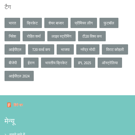
टैग
भारत
क्रिकेट
शेयर बाजार
प्रीमियर लीग
फुटबॉल
निवेश
रोहित शर्मा
लाइव स्ट्रीमिंग
टी20 विश्व कप
आईपीएल
T20 वर्ल्ड कप
भाजपा
नरेंद्र मोदी
विराट कोहली
बीजेपी
ईरान
भारतीय क्रिकेट
IPL 2025
ऑस्ट्रेलिया
आईपीएल 2024
मेन्यू
हमारे बारे में